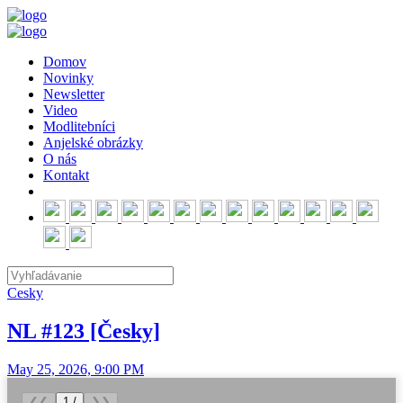
Domov
Novinky
Newsletter
Video
Modlitebníci
Anjelské obrázky
O nás
Kontakt
Cesky
NL #123 [Česky]
May 25, 2026, 9:00 PM
❮❮
1 /
❯❯